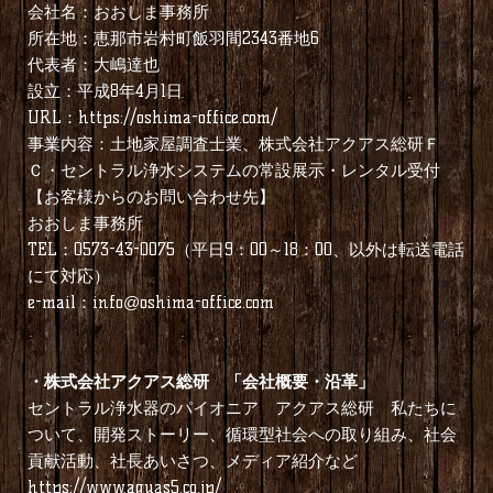
会社名：おおしま事務所
所在地：恵那市岩村町飯羽間2343番地6
代表者：大嶋達也
設立：平成8年4月1日
URL：
https://oshima-office.com/
事業内容：土地家屋調査士業、株式会社アクアス総研Ｆ
Ｃ・セントラル浄水システムの常設展示・レンタル受付
【お客様からのお問い合わせ先】
おおしま事務所
TEL：0573-43-0075（平日9：00～18：00、以外は転送電話
にて対応）
e-mail：info@oshima-office.com
・
株式会社アクアス総研 「会社概要・沿革」
セントラル浄水器のパイオニア アクアス総研 私たちに
ついて、開発ストーリー、循環型社会への取り組み、社会
貢献活動、社長あいさつ、メディア紹介など
https://www.aquas5.co.jp/