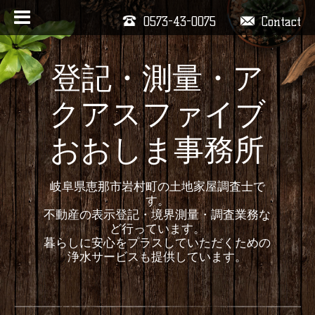
0573-43-0075
Contact
登記・測量・ア
クアスファイブ
おおしま事務所
岐阜県恵那市岩村町の土地家屋調査士で
す。
不動産の表示登記・境界測量・調査業務な
ど行っています。
暮らしに安心をプラスしていただくための
浄水サービスも提供しています。