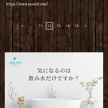
https://www.aquas5.com/
...
11
12
13
14
15