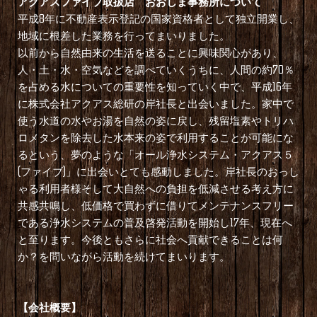
アクアスファイブ取扱店 おおしま事務所について
平成8年に不動産表示登記の国家資格者として独立開業し、
地域に根差した業務を行ってまいりました。
以前から自然由来の生活を送ることに興味関心があり、
人・土・水・空気などを調べていくうちに、人間の約70％
を占める水についての重要性を知っていく中で、平成16年
に株式会社アクアス総研の岸社長と出会いました。家中で
使う水道の水やお湯を自然の姿に戻し、残留塩素やトリハ
ロメタンを除去した水本来の姿で利用することが可能にな
るという、夢のような「オール浄水システム・アクアス５
(ファイブ)」に出会いとても感動しました。岸社長のおっし
ゃる利用者様そして大自然への負担を低減させる考え方に
共感共鳴し、低価格で買わずに借りてメンテナンスフリー
である浄水システムの普及啓発活動を開始し17年、現在へ
と至ります。今後ともさらに社会へ貢献できることは何
か？を問いながら活動を続けてまいります。
【会社概要】