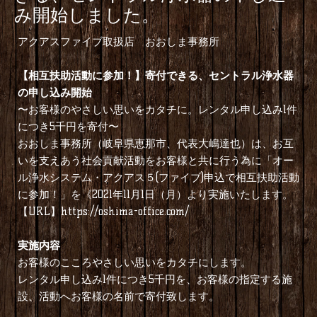
み開始しました。
アクアスファイブ取扱店 おおしま事務所
【相互扶助活動に参加！】寄付できる、セントラル浄水器
の申し込み開始
〜お客様のやさしい思いをカタチに。レンタル申し込み1件
につき5千円を寄付〜
おおしま事務所（岐阜県恵那市、代表大嶋達也）は、お互
いを支えあう社会貢献活動をお客様と共に行う為に「オー
ル浄水システム・アクアス５(ファイブ)申込で相互扶助活動
に参加！」を《2021年11月1日（月）より実施いたします。
【URL】
https://oshima-office.com/
実施内容
お客様のこころやさしい思いをカタチにします。
レンタル申し込み1件につき5千円を、お客様の指定する施
設、活動へお客様の名前で寄付致します。