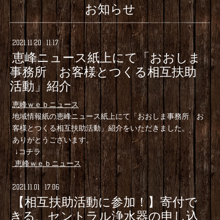
お知らせ
2021
.
11
.
20 11:17
恵峰ニュース紙上にて「おおしま
事務所 お客様とつくる相互扶助
活動」紹介
恵峰ｗｅｂニュース
地域情報紙の恵峰ニュース紙上にて「おおしま事務所 お
客様とつくる相互扶助活動」紹介をいただきました。
ありがとうございます。
↓コチラ
恵峰ｗｅｂニュース
2021
.
11
.
01 17:06
【相互扶助活動に参加！】寄付で
きる、セントラル浄水器の申し込