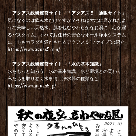
・
アクアス総研運営サイト 「アクアス５ 通販サイト」
気になるのは飲み水だけですか？それは大地に磨かれたよ
うな美味しい天然水。肌を包むやわらかなお湯に、心が躍
るバスタイム。すべてお任せの安心なオール浄水システム
に、心もカラダも満たされるアクアス５“ファイブ”の紹介
https://www.aquas5.com/
・
アクアス総研運営サイト 「水の基本知識」
水をもっと知ろう 水の基本知識、水と環境との関わり、
私たちを取り巻く水事情、浄水器の種類など
https://www.aquas5.jp/