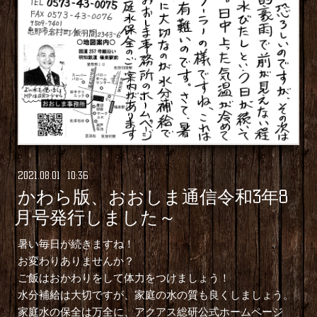
2021
.
08
.
01 10:36
かわら版、おおしま通信令和3年8
月号発行しました～
暑い毎日が続きますね！
お変わりありませんか？
ご飯はおかわりをして体力をつけましょう！
水分補給は大切ですが、家庭の水の質も良くしましょう。
家庭水の保全は万全に、アクアス総研公式ホームページ