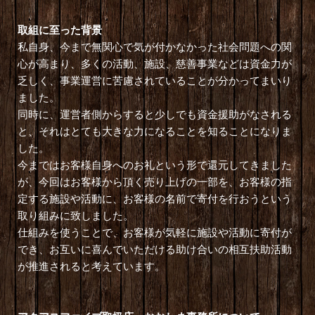
取組に至った背景
私自身、今まで無関心で気が付かなかった社会問題への関
心が高まり、多くの活動、施設、慈善事業などは資金力が
乏しく、事業運営に苦慮されていることが分かってまいり
ました。
同時に、運営者側からすると少しでも資金援助がなされる
と、それはとても大きな力になることを知ることになりま
した。
今まではお客様自身へのお礼という形で還元してきました
が、今回はお客様から頂く売り上げの一部を、お客様の指
定する施設や活動に、お客様の名前で寄付を行おうという
取り組みに致しました。
仕組みを使うことで、お客様が気軽に施設や活動に寄付が
でき、お互いに喜んでいただける助け合いの相互扶助活動
が推進されると考えています。