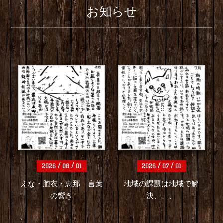
/
/
/
/
2026
08
01
2026
07
01
えな・胞衣・恵那 言葉
地域の課題は地域で解
の響き
決、、、