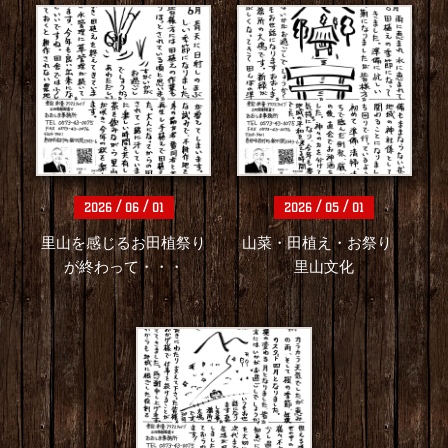
/
/
/
/
2026
06
01
2026
05
01
里山を感じるお田植祭り
山菜・田植え・お祭り
が終わって・・・
里山文化
/
/
2026
04
01