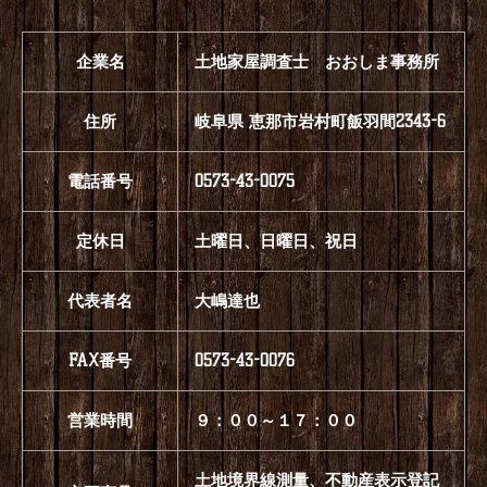
住所
岐阜県 恵那市岩村町飯羽間2343-6
電話番号
0573-43-0075
定休日
土曜日、日曜日、祝日
代表者名
大嶋達也
FAX番号
0573-43-0076
営業時間
９：００～１７：００
土地境界線測量、不動産表示登記
主要商品
申請、各種相談業務
料金・価格
要相談