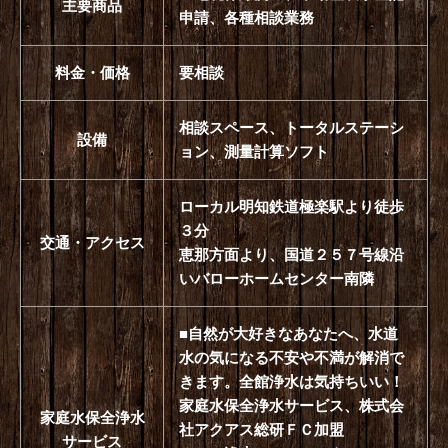
相談スペース、トータルステーシ
設備
ョン、測量計算ソフト
ローカル明知鉄道極楽駅より徒歩
３分
交通・アクセス
恵那方面より、国道２５７号線沿
いバローホームセンター南隣
■自然が大好きなあなたへ、水道
水の気になる不安や不満が解消で
きます。全館浄水は気持ちいい！
家庭水保全浄水サービス、株式会
家庭水保全浄水
社アクアス総研ＦＣ加盟
サービス
オール浄水システムアクアスファ
イブを常設展示しております。
（展示見学予約受付中！お気軽に
お問合せ下さい）