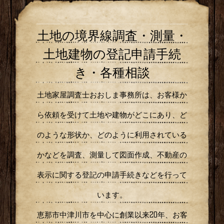
土地建物の登記申請手続
き・各種相談
土地家屋調査士おおしま事務所は、お客様か
ら依頼を受けて土地や建物がどこにあり、ど
のような形状か、どのように利用されている
かなどを調査、測量して図面作成、不動産の
表示に関する登記の申請手続きなどを行って
います。
恵那市中津川市を中心に創業以来20年、お客
様の大切な不動産の権利の明確化のお手伝い
をさせていただいております。