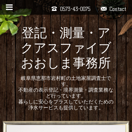
0573-43-0075
Contact
登記・測量・ア
クアスファイブ
おおしま事務所
岐阜県恵那市岩村町の土地家屋調査士で
す。
不動産の表示登記・境界測量・調査業務な
ど行っています。
暮らしに安心をプラスしていただくための
浄水サービスも提供しています。