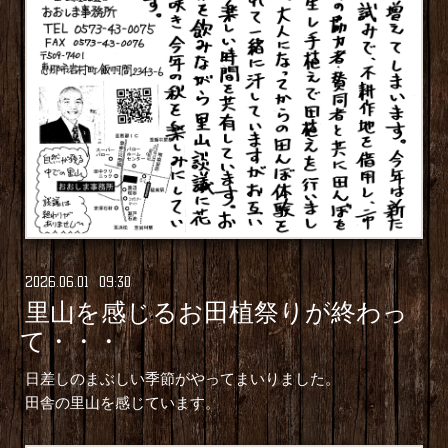
2026
.
06
.
01 09:30
里山を感じるお田植祭りが終わっ
て・・・
日差しのまぶしい季節がやってまいりました。
田舎の里山を感じています。