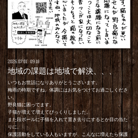
2026
.
07
.
01 09:18
地域の課題は地域で解決、、、
いつもお世話になりありがとうございます。
梅雨の時期ですね。体調にはお気をつけてお過ごしくださ
い。
野良猫に困ってます。
子猫が増えて増えてびっくりしました。
また段ボールに子猫を入れて置き去りにするとか目の当た
りに。
保護活動をしている人もいますが、こんなに増えたら保護