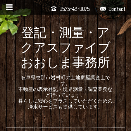
0573-43-0075
Contact
登記・測量・ア
クアスファイブ
おおしま事務所
岐阜県恵那市岩村町の土地家屋調査士で
す。
不動産の表示登記・境界測量・調査業務な
ど行っています。
暮らしに安心をプラスしていただくための
浄水サービスも提供しています。