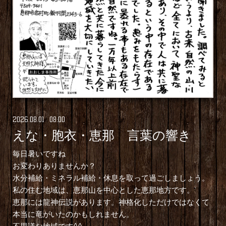
2026
.
08
.
01 08:00
えな・胞衣・恵那 言葉の響き
毎日暑いですね
お変わりありませんか？
水分補給・ミネラル補給・休息を取って過ごしましょう。
私の住む地域は、恵那山を中心とした恵那地方です。
恵那には龍神伝説があります。神格化しただけではなくて
本当に竜がいたのかもしれません。