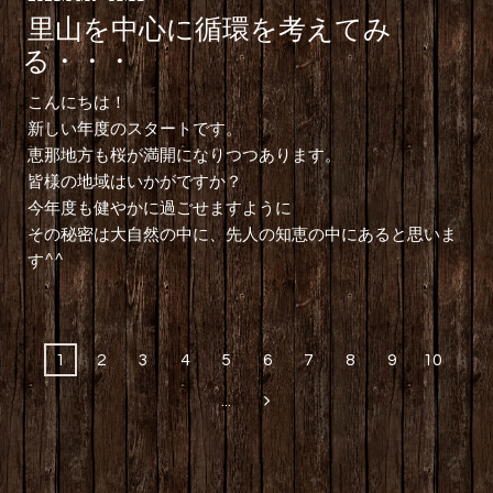
里山を中心に循環を考えてみ
る・・・
こんにちは！
新しい年度のスタートです。
恵那地方も桜が満開になりつつあります。
皆様の地域はいかがですか？
今年度も健やかに過ごせますように
その秘密は大自然の中に、先人の知恵の中にあると思いま
す^^
1
2
3
4
5
6
7
8
9
10
...