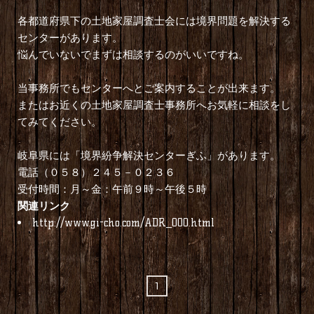
各都道府県下の土地家屋調査士会には境界問題を解決する
センターがあります。
悩んでいないでまずは相談するのがいいですね。
当事務所でもセンターへとご案内することが出来ます。
またはお近くの土地家屋調査士事務所へお気軽に相談をし
てみてください。
岐阜県には「境界紛争解決センターぎふ」があります。
電話（０５８）２４５－０２３６
受付時間：月～金：午前９時～午後５時
関連リンク
http://www.gi-cho.com/ADR_000.html
1