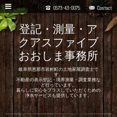
0573-43-0075
Contact
登記・測量・ア
クアスファイブ
おおしま事務所
岐阜県恵那市岩村町の土地家屋調査士で
す。
不動産の表示登記・境界測量・調査業務な
ど行っています。
暮らしに安心をプラスしていただくための
浄水サービスも提供しています。