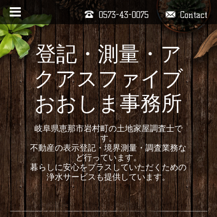
0573-43-0075
Contact
登記・測量・ア
クアスファイブ
おおしま事務所
岐阜県恵那市岩村町の土地家屋調査士で
す。
不動産の表示登記・境界測量・調査業務な
ど行っています。
暮らしに安心をプラスしていただくための
浄水サービスも提供しています。