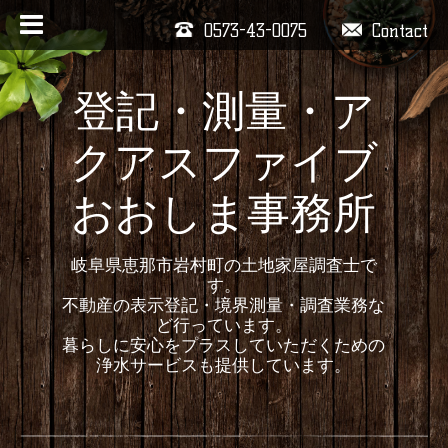
0573-43-0075
Contact
登記・測量・ア
クアスファイブ
おおしま事務所
岐阜県恵那市岩村町の土地家屋調査士で
す。
不動産の表示登記・境界測量・調査業務な
ど行っています。
暮らしに安心をプラスしていただくための
浄水サービスも提供しています。