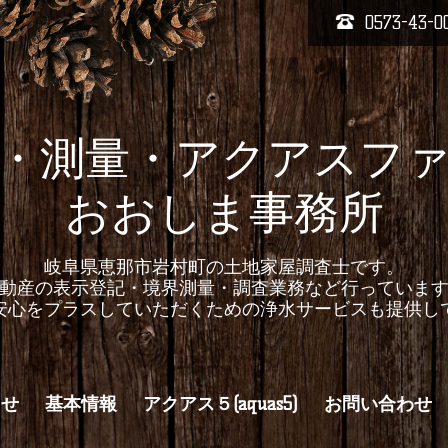
0573-43-0
・測量・アクアスフ
おおしま事務所
岐阜県恵那市岩村町の土地家屋調査士です。
動産の表示登記・境界測量・調査業務など行っていま
安心をプラスしていただくための浄水サービスも提供し
らせ
基本情報
アクアス５(aquas5)
お問い合わせ