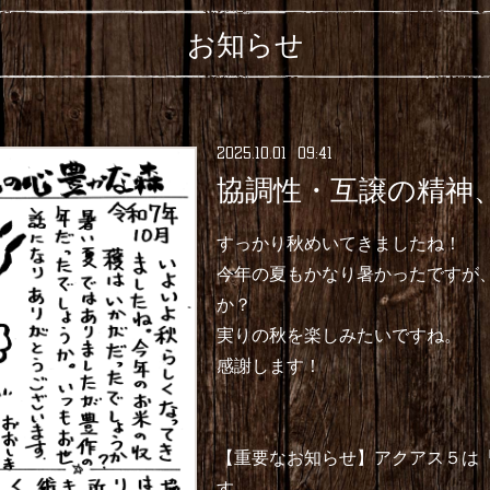
お知らせ
2025
.
10
.
01 09:41
協調性・互譲の精神
すっかり秋めいてきましたね！
今年の夏もかなり暑かったですが
か？
実りの秋を楽しみたいですね。
感謝します！
【重要なお知らせ】アクアス５は「P
す。