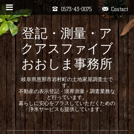
0573-43-0075
Contact
登記・測量・ア
クアスファイブ
おおしま事務所
岐阜県恵那市岩村町の土地家屋調査士で
す。
不動産の表示登記・境界測量・調査業務な
ど行っています。
暮らしに安心をプラスしていただくための
浄水サービスも提供しています。