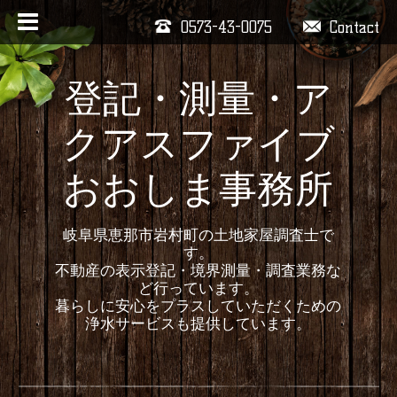
0573-43-0075
Contact
登記・測量・ア
クアスファイブ
おおしま事務所
岐阜県恵那市岩村町の土地家屋調査士で
す。
不動産の表示登記・境界測量・調査業務な
ど行っています。
暮らしに安心をプラスしていただくための
浄水サービスも提供しています。