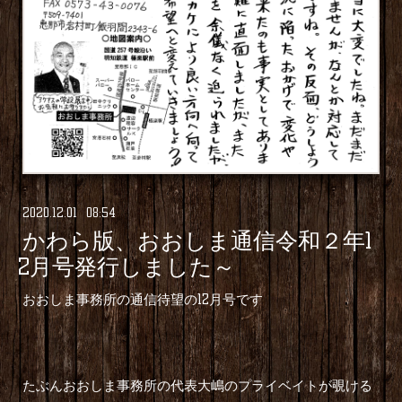
2020
.
12
.
01 08:54
かわら版、おおしま通信令和２年1
2月号発行しました～
おおしま事務所の通信待望の12月号です
たぶんおおしま事務所の代表大嶋のプライベイトが覗ける